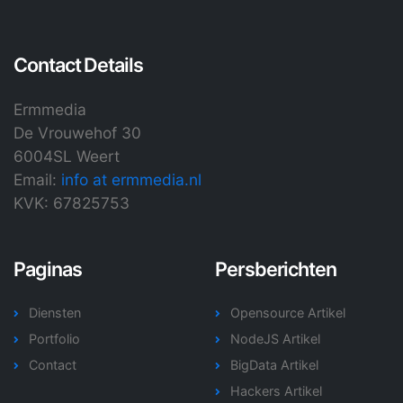
Contact Details
Ermmedia
De Vrouwehof 30
6004SL Weert
Email:
info at ermmedia.nl
KVK: 67825753
Paginas
Persberichten
Diensten
Opensource Artikel
Portfolio
NodeJS Artikel
Contact
BigData Artikel
Hackers Artikel